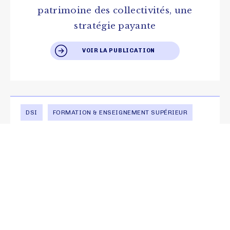
patrimoine des collectivités, une
stratégie payante
VOIR LA PUBLICATION
DSI
FORMATION & ENSEIGNEMENT SUPÉRIEUR
SIGNATURES
Consultation pour la modernisation
du SI scolarité de NEOMA