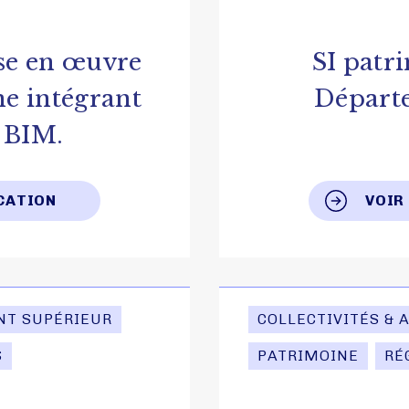
ise en œuvre
SI patr
ne intégrant
Départ
 BIM.
ICATION
VOIR
NT SUPÉRIEUR
COLLECTIVITÉS & 
S
PATRIMOINE
RÉ