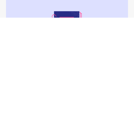
Virage numérique dans le secteur
social et médicosocial : retours
d’expérience
VOIR LA PUBLICATION
FORMATION & ENSEIGNEMENT SUPÉRIEUR