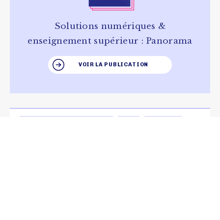
Solutions numériques &
enseignement supérieur : Panorama
VOIR LA PUBLICATION
NUMÉRIQUE RESPONSABLE
RSE
VALEURS
Ma Petite Planète : un challenge
pour questionner nos usages