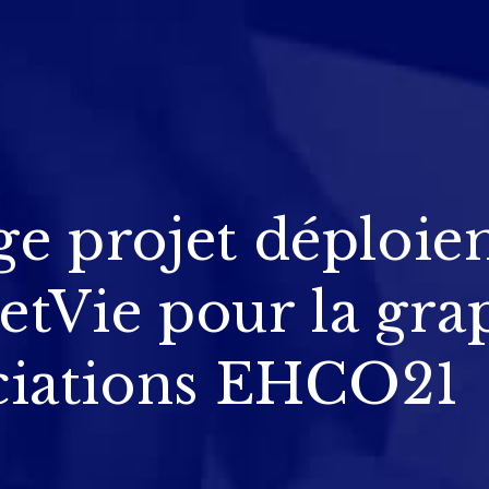
ge projet déploi
tVie pour la gra
ociations EHCO21