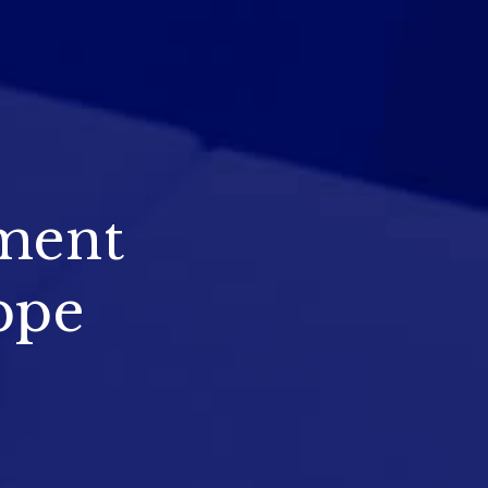
ement
ppe