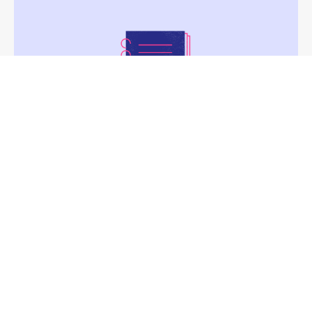
Solutions numériques &
enseignement supérieur : Panorama
VOIR LA PUBLICATION
NUMÉRIQUE RESPONSABLE
RSE
VALEURS