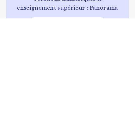
enseignement supérieur : Panorama
VOIR LA PUBLICATION
NUMÉRIQUE RESPONSABLE
RSE
VALEURS
Ma Petite Planète : un challenge
pour questionner nos usages
numériques chez meja
VOIR LA PUBLICATION