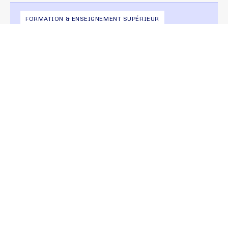
FORMATION & ENSEIGNEMENT SUPÉRIEUR
LIVRE BLANC
Solutions numériques &
enseignement supérieur : Panorama
VOIR LA PUBLICATION