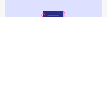
Solutions numériques &
enseignement supérieur : Panorama
VOIR LA PUBLICATION
NUMÉRIQUE RESPONSABLE
RSE
VALEURS