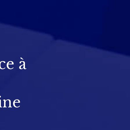
ce à
ine