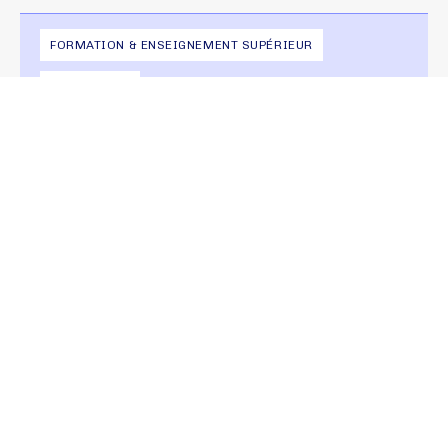
FORMATION & ENSEIGNEMENT SUPÉRIEUR
LIVRE BLANC
Solutions numériques &
enseignement supérieur : Panorama
VOIR LA PUBLICATION